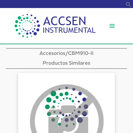
B
Menú
princip
Accesorios
/CBM910-II
Productos Similares