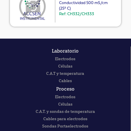
Conductividad 500 mS/cm
(25º C)
Ref: CH332/CH333
Laboratorio
Electrodos
Células
C.A.T y temperatura
Cables
Proceso
Electrodos
Células
C.A.T. y sondas de temperatura
Cables para electrodos
Sondas Portaelectrodos