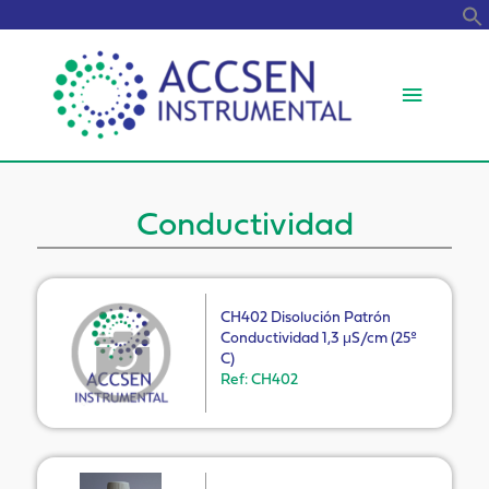
B
Menú
princip
Conductividad
CH402 Disolución Patrón
Conductividad 1,3 μS/cm (25º
C)
Ref: CH402