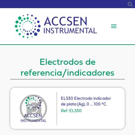
B
Menú
princip
Electrodos de
referencia/indicadores
EL530 Electrodo indicador
de plata (Ag), 0 … 100 ºC.
Ref: EL530