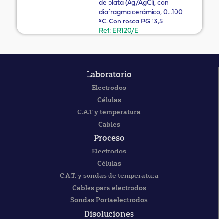
de plata (Ag/AgCl), con
diafragma cerámico, 0…100
ºC. Con rosca PG 13,5
Ref: ER120/E
Laboratorio
Electrodos
Células
C.A.T y temperatura
Cables
Proceso
Electrodos
Células
C.A.T. y sondas de temperatura
Cables para electrodos
Sondas Portaelectrodos
Disoluciones