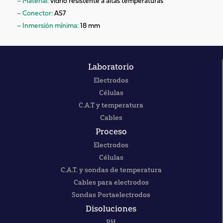
– Material:
vidrio resistente a altas temperaturas
– Conector:
AS7
– Inmersión mínima:
18 mm
Laboratorio
Electrodos
Células
C.A.T y temperatura
Cables
Proceso
Electrodos
Células
C.A.T. y sondas de temperatura
Cables para electrodos
Sondas Portaelectrodos
Disoluciones
PH