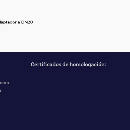
daptador a DN20
:
Certificados de homologación:
.com
o