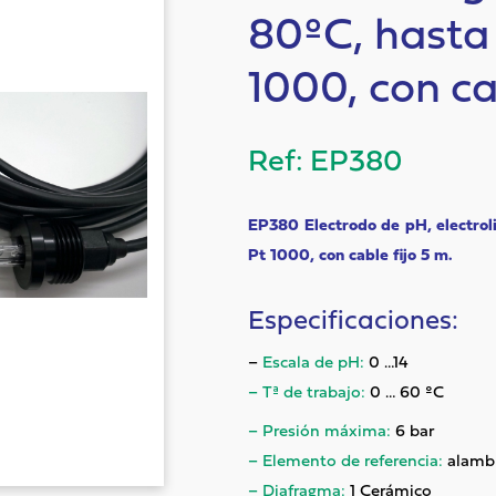
80ºC, hasta 
1000, con ca
EP380
EP380 Electrodo de pH, electrolit
Pt 1000, con cable fijo 5 m.
Especificaciones:
–
Escala de pH:
0 …14
– Tª de trabajo:
0 … 60 ºC
– Presión máxima:
6 bar
– Elemento de referencia:
alambr
– Diafragma:
1 Cerámico