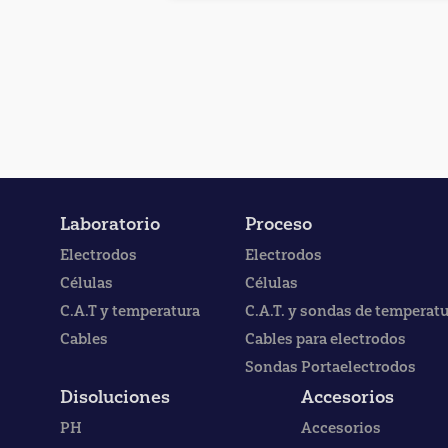
Laboratorio
Proceso
Electrodos
Electrodos
Células
Células
C.A.T y temperatura
C.A.T. y sondas de temperat
Cables
Cables para electrodos
Sondas Portaelectrodos
Disoluciones
Accesorios
PH
Accesorios