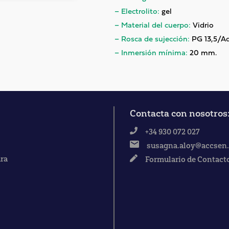
– Electrolito:
gel
– Material del cuerpo:
Vidrio
– Rosca de sujección:
PG 13,5/A
– Inmersión mínima:
20 mm.
Contacta con nosotros
+34 930 072 027
susagna.aloy@accsen
ura
Formulario de Contact