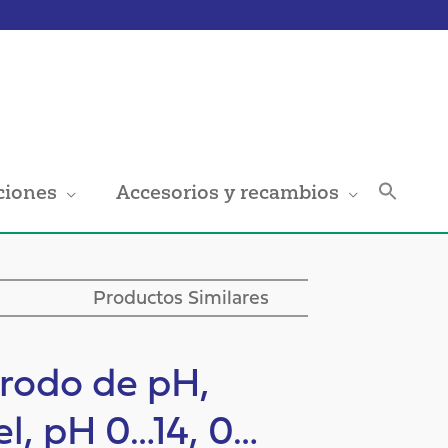
Buscar
ciones
Accesorios y recambios
Botón de bús
Productos Similares
rodo de pH,
el, pH 0…14, 0…