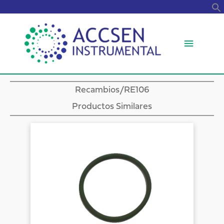
B
Menú
princip
Recambios
/RE106
Productos Similares